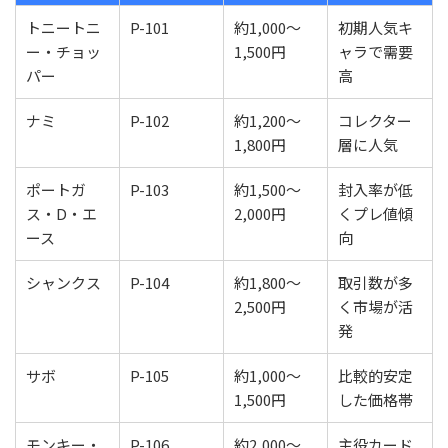
トニートニ
P-101
約1,000〜
初期人気キ
ー・チョッ
1,500円
ャラで需要
パー
高
ナミ
P-102
約1,200〜
コレクター
1,800円
層に人気
ポートガ
P-103
約1,500〜
封入率が低
ス・D・エ
2,000円
くプレ値傾
ース
向
シャンクス
P-104
約1,800〜
取引数が多
2,500円
く市場が活
発
サボ
P-105
約1,000〜
比較的安定
1,500円
した価格帯
モンキー・
P-106
約2,000〜
主役カード