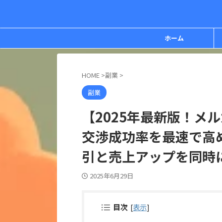
ホーム
HOME
>
副業
>
副業
【2025年最新版！メ
交渉成功率を最速で高
引と売上アップを同時
2025年6月29日
目次
[
表示
]