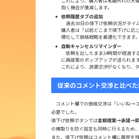
これにより、購入者は常識外れの大
抱く機会が激減します。
依頼履歴タブの追加
過去30日の値下げ依頼状況がタイ
購入者は「以前どこまで値下げに応
標化して価格戦略を最適化できます
自動キャンセルリマインダー
依頼を出したまま24時間が経過す
に再提案のポップアップが送られま
これにより、
放置交渉
がなくなり、
従来のコメント交渉と比べた
コメント欄での価格交渉は「いいね→コ
必要でした。
値下げ依頼ボタンでは
金額提案→承諾→
の横取りを防ぐ設定も同時に行えるため
また、値下げ依頼はコメント欄に履歴を