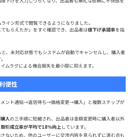
幅値下げを入力しづらくなり、出品者も無礼な依頼に不快感を
ムライン形式で閲覧できるようになりました。
じてもらえたか」をすぐ確認でき、出品者は
値下げ承諾率
を指
。
ると、未対応状態でもシステムが自動でキャンセルし、購入者
す。
タイムラグによる機会損失を最小限に抑えます。
利便性
メント通知→返信待ち→価格変更→購入」と複数ステップが
即購入
の三手順に短縮され、出品者は金額変更時に購入者以外
、
取引成立率が平均で18％向上
しています。
残さないため、他のユーザーに交渉内容を見られずに済む点も