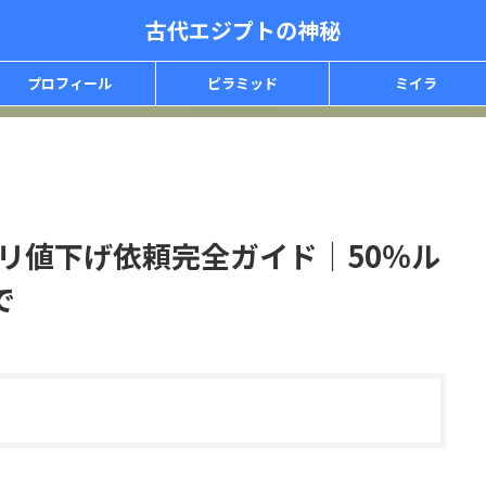
古代エジプトの神秘
プロフィール
ピラミッド
ミイラ
カリ値下げ依頼完全ガイド｜50％ル
で