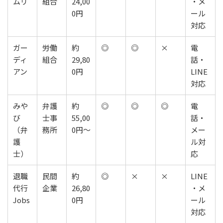
ムリ
組合
24,00
・メ
0円
ール
対応
ガー
労働
約
◎
◎
×
電
ディ
組合
29,80
話・
アン
0円
LINE
対応
みや
弁護
約
◎
◎
◎
電
び
士事
55,00
話・
（弁
務所
0円〜
メー
護
ル対
士）
応
退職
民間
約
◎
×
×
LINE
代行
企業
26,80
・メ
Jobs
0円
ール
対応