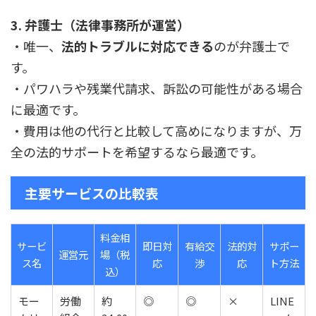
3. 弁護士（法律事務所が運営）
・唯一、
法的トラブルに対応できる
のが弁護士で
す。
・パワハラや残業代請求、訴訟の可能性がある場合
に最適です。
・費用は他の代行と比較して高めになりますが、万
全の法的サポートを希望するなら最適です。
主要サービスの比較表
料金相
サービ
即日対
有給交
法的対
サポー
運営元
場（税
ス名
応
渉
応
ト方法
込）
モー
労働
約
◎
◎
×
LINE