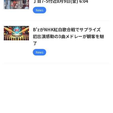
丁目7-5付近8月9日(金) 6:04
News
B'zがNHK紅白歌合戦でサプライズ
初出演感動の3曲メドレーが観客を魅
了
News