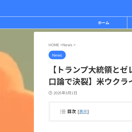
ホーム
HOME
>
News
>
News
【トランプ大統領とゼ
口論で決裂】米ウクラ
2025年3月1日
目次
[
表示
]