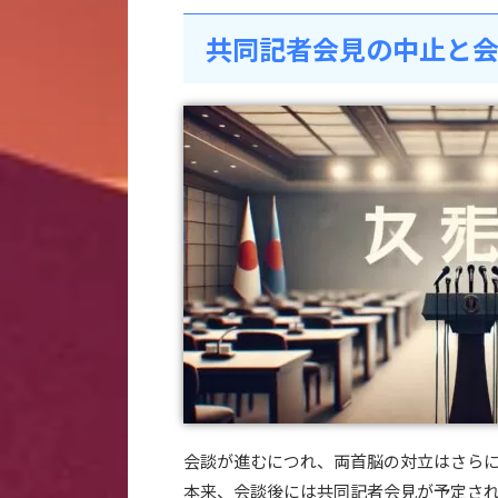
共同記者会見の中止と
会談が進むにつれ、両首脳の対立はさら
本来、会談後には共同記者会見が予定さ