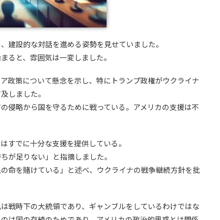
し、建設的な対話を進める姿勢を見せていました。
始まると、雰囲気は一変しました。
シア政策について懸念を示し、特にトランプ政権がウクライナ
言及しました。
アの侵略から国を守るために戦っている。アメリカの支援は不
カはすでに十分な支援を提供している。
持ちが足りない」と指摘しました。
人の命を賭けている」と述べ、ウクライナの戦争継続方針を批
私は戦時下の大統領であり、ギャンブルをしているわけではな
るのは国の存続のためであり、アメリカの政治的思惑とは関係