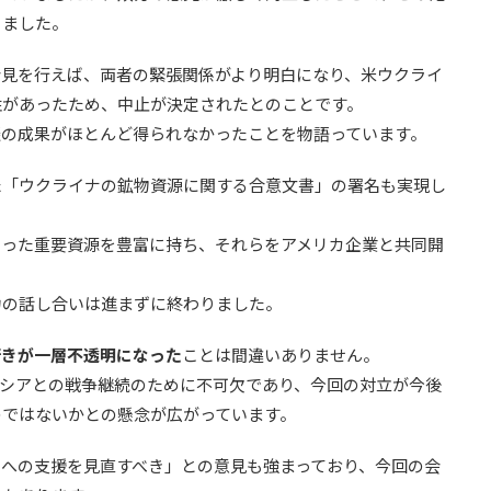
りました。
会見を行えば、両者の緊張関係がより明白になり、米ウクライ
性があったため、中止が決定されたとのことです。
談の成果がほとんど得られなかったことを物語っています。
た「ウクライナの鉱物資源に関する合意文書」の署名も実現し
いった重要資源を豊富に持ち、それらをアメリカ企業と共同開
力の話し合いは進まずに終わりました。
行きが一層不透明になった
ことは間違いありません。
ロシアとの戦争継続のために不可欠であり、今回の対立が今後
のではないかとの懸念が広がっています。
への支援を見直すべき」との意見も強まっており、今回の会