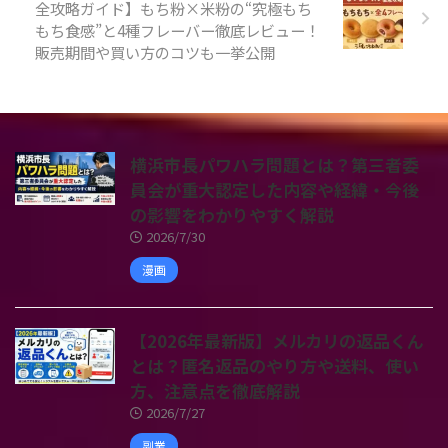
全攻略ガイド】もち粉×米粉の“究極もち
もち食感”と4種フレーバー徹底レビュー！
販売期間や買い方のコツも一挙公開
横浜市長パワハラ問題とは？第三者委
員会が重大認定した内容や経緯・今後
の影響をわかりやすく解説
2026/7/30
漫画
【2026年最新版】メルカリの返品くん
とは？匿名返品のやり方や送料、使い
方、注意点を徹底解説
2026/7/27
副業