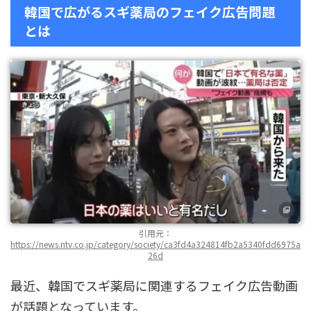
韓国で広がるスギ薬局のフェイク広告問題
とは
引用元：
https://news.ntv.co.jp/category/society/ca3fd4a324814fb2a5340fdd6975a
26d
最近、韓国でスギ薬局に関連するフェイク広告動画
が話題となっています。