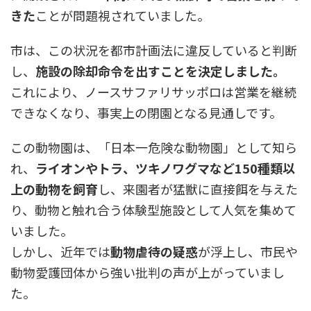
きた
ことが問題視されていました。
市は、この状況を都市計画法に違反していると判断
し、
施設の除却命令を出すことを決定しました。
これにより、ノースサファリサッポロは営業を継続
できなくなり、事実上の閉園となる見通しです。
この動物園は、「日本一危険な動物園」として知ら
れ、
ライオンやトラ、ツキノワグマなど150種類以
上の動物を飼育
し、来園者が猛獣に直接餌を与えた
り、動物と触れ合う体験型施設として人気を集めて
いました。
しかし、近年では
動物虐待の疑惑
が浮上し、市民や
動物愛護団体から強い批判の声が上がっていまし
た。