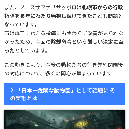
また、ノースサファリサッポロは
札幌市からの行政
指導を長年にわたり無視し続けてきた
ことも問題と
なっています。
市は再三にわたる指導にも関わらず改善が見られな
かったため、今回の
除却命令という厳しい決定に至
った
としています。
この動きにより、今後の動物たちの行き先や閉園後
の対応について、多くの関心が集まっています
2. 「日本一危険な動物園」として話題に そ
の実態とは