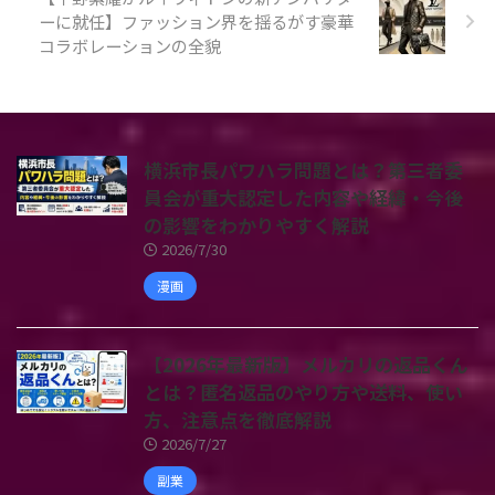
ーに就任】ファッション界を揺るがす豪華
コラボレーションの全貌
横浜市長パワハラ問題とは？第三者委
員会が重大認定した内容や経緯・今後
の影響をわかりやすく解説
2026/7/30
漫画
【2026年最新版】メルカリの返品くん
とは？匿名返品のやり方や送料、使い
方、注意点を徹底解説
2026/7/27
副業