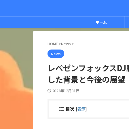
ホーム
HOME
>
News
>
News
レペゼンフォックスD
した背景と今後の展望
2024年12月31日
目次
[
表示
]