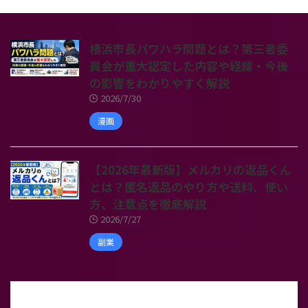
横浜市長パワハラ問題とは？第三者委
員会が重大認定した内容や経緯・今後
の影響をわかりやすく解説
2026/7/30
漫画
【2026年最新版】メルカリの返品くん
とは？匿名返品のやり方や送料、使い
方、注意点を徹底解説
2026/7/27
副業