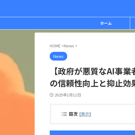
ホーム
HOME
>
News
>
News
【政府が悪質なAI事
の信頼性向上と抑止効
2025年1月11日
目次
[
表示
]