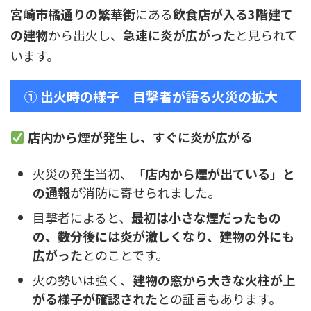
宮崎市橘通りの繁華街
にある
飲食店が入る3階建て
の建物
から出火し、
急速に炎が広がった
と見られて
います。
① 出火時の様子｜目撃者が語る火災の拡大
店内から煙が発生し、すぐに炎が広がる
火災の発生当初、
「店内から煙が出ている」と
の通報
が消防に寄せられました。
目撃者によると、
最初は小さな煙だったもの
の、数分後には炎が激しくなり、建物の外にも
広がった
とのことです。
火の勢いは強く、
建物の窓から大きな火柱が上
がる様子が確認された
との証言もあります。