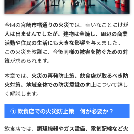
今回の
宮崎市橘通りの火災
では、幸いなことに
けが
人は出ませんでしたが、建物は全焼し、周辺の商業
活動や住民の生活にも大きな影響
を与えました。
この火災を教訓に、今後
同様の被害を防ぐための対
策
が求められます。
本章では、
火災の再発防止策、飲食店が取るべき防
火対策、地域全体での防災意識の向上
について詳し
く解説します。
① 飲食店での火災防止策｜何が必要か？
飲食店では、
調理機器やガス設備、電気配線など火