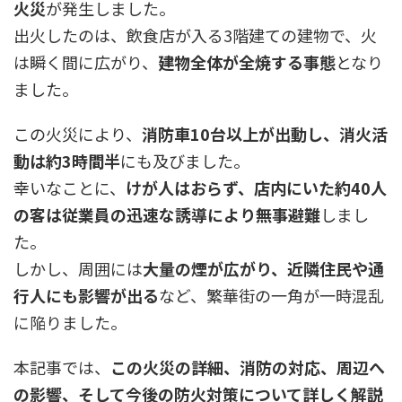
火災
が発生しました。
出火したのは、飲食店が入る3階建ての建物で、火
は瞬く間に広がり、
建物全体が全焼する事態
となり
ました。
この火災により、
消防車10台以上が出動し、消火活
動は約3時間半
にも及びました。
幸いなことに、
けが人はおらず、店内にいた約40人
の客は従業員の迅速な誘導により無事避難
しまし
た。
しかし、周囲には
大量の煙が広がり、近隣住民や通
行人にも影響が出る
など、繁華街の一角が一時混乱
に陥りました。
本記事では、
この火災の詳細、消防の対応、周辺へ
の影響、そして今後の防火対策について詳しく解説