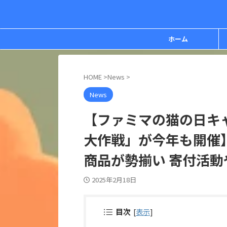
ホーム
HOME
>
News
>
News
【ファミマの猫の日キ
大作戦」が今年も開催
商品が勢揃い 寄付活
2025年2月18日
目次
[
表示
]