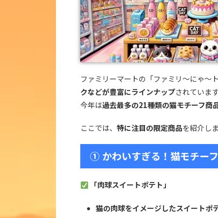
ファミリーマートの「ファミリ～にゃ～
クなどが豊富にラインナップ
されていま
今年は
過去最多の21種類の猫モチーフ商
ここでは、
特に注目の限定商品
を紹介し
① かわいすぎる！猫モチー
「肉球スイートポテト」
猫の肉球をイメージしたスイートポ