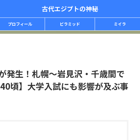
古代エジプトの神秘
プロフィール
ピラミッド
ミイラ
故が発生！札幌〜岩見沢・千歳間で
前6:40頃】大学入試にも影響が及ぶ事