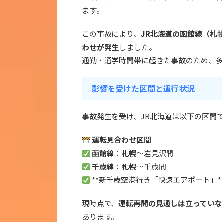
ます。
この事故により、
JR北海道の函館線（札
わせが発生
しました。
通勤・通学時間帯に起きた事故のため、
影響を受けた区間と運行状況
事故発生を受け、JR北海道は以下の区間
運転見合わせ区間
函館線
：札幌〜岩見沢間
千歳線
：札幌〜千歳間
**新千歳空港行き「快速エアポート」*
現時点で、
運転再開の見通しは立ってい
あります。