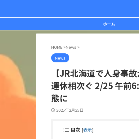
ホーム
HOME
>
News
>
News
【JR北海道で人身事
運休相次ぐ 2/25 午
態に
2025年2月25日
目次
[
表示
]