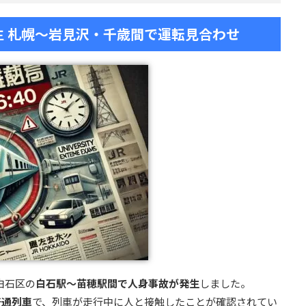
発生 札幌〜岩見沢・千歳間で運転見合わせ
市白石区の
白石駅〜苗穂駅間で人身事故が発生
しました。
普通列車
で、列車が走行中に人と接触したことが確認されてい