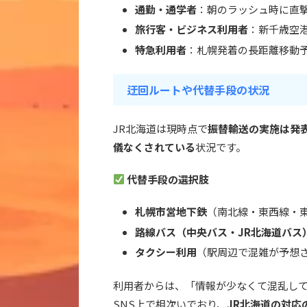
通勤・通学者
：朝のラッシュ時に直
旅行客・ビジネス利用者
：新千歳空
特急利用者
：札幌発着の長距離移動
迂回ルートや代替手段の状況
JR北海道は現時点で
振替輸送の実施は発
儀なくされている
状況です。
代替手段の選択肢
札幌市営地下鉄
（南北線・東西線・
路線バス（中央バス・JR北海道バス
タクシー利用
（駅周辺で混雑が予想
利用者からは、「情報が少なくて混乱し
SNS上で相次いでおり、
JR北海道の対応