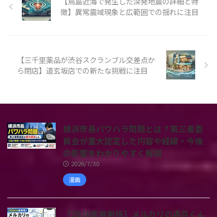
【鳥島近海で発生した深発地震の詳細と特
徴】異常震域現象と広範囲での揺れに注目
【三千里薬品が渋谷スクランブル交差点か
ら閉店】道玄坂店での新たな挑戦に注目
横浜市長パワハラ問題とは？第三者委
員会が重大認定した内容や経緯・今後
の影響をわかりやすく解説
2026/7/30
漫画
【2026年最新版】メルカリの返品くん