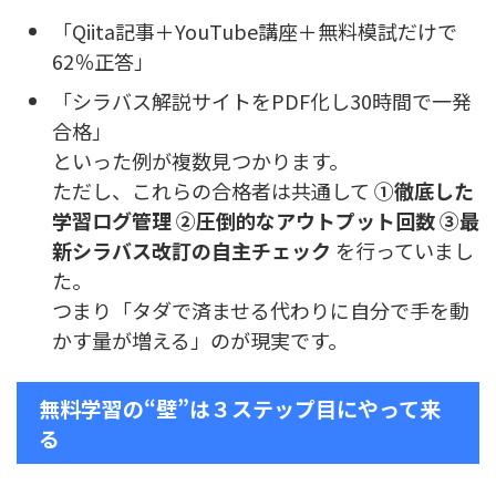
「Qiita記事＋YouTube講座＋無料模試だけで
62％正答」
「シラバス解説サイトをPDF化し30時間で一発
合格」
といった例が複数見つかります。
ただし、これらの合格者は共通して
①徹底した
学習ログ管理 ②圧倒的なアウトプット回数 ③最
新シラバス改訂の自主チェック
を行っていまし
た。
つまり「タダで済ませる代わりに自分で手を動
かす量が増える」のが現実です。
無料学習の“壁”は３ステップ目にやって来
る