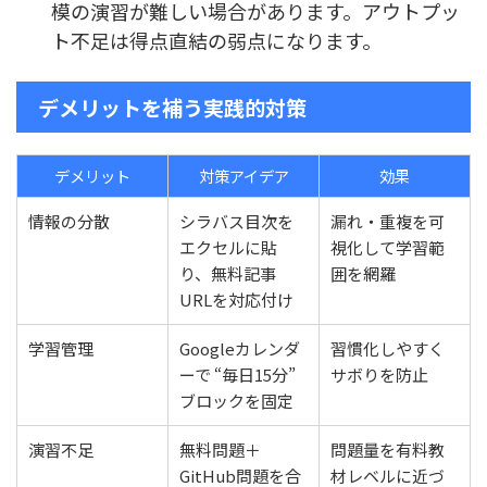
模の演習が難しい場合があります。アウトプッ
ト不足は得点直結の弱点になります。
デメリットを補う実践的対策
デメリット
対策アイデア
効果
情報の分散
シラバス目次を
漏れ・重複を可
エクセルに貼
視化して学習範
り、無料記事
囲を網羅
URLを対応付け
学習管理
Googleカレンダ
習慣化しやすく
ーで “毎日15分”
サボりを防止
ブロックを固定
演習不足
無料問題＋
問題量を有料教
GitHub問題を合
材レベルに近づ