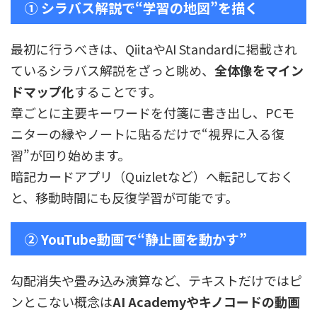
① シラバス解説で“学習の地図”を描く
最初に行うべきは、QiitaやAI Standardに掲載され
ているシラバス解説をざっと眺め、
全体像をマイン
ドマップ化
することです。
章ごとに主要キーワードを付箋に書き出し、PCモ
ニターの縁やノートに貼るだけで“視界に入る復
習”が回り始めます。
暗記カードアプリ（Quizletなど）へ転記しておく
と、移動時間にも反復学習が可能です。
② YouTube動画で“静止画を動かす”
勾配消失や畳み込み演算など、テキストだけではピ
ンとこない概念は
AI Academyやキノコードの動画