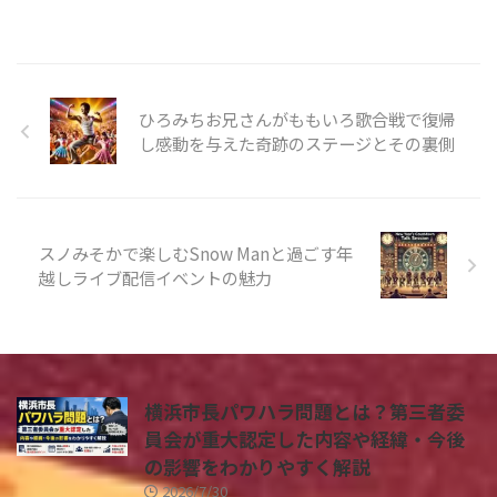
ひろみちお兄さんがももいろ歌合戦で復帰
し感動を与えた奇跡のステージとその裏側
スノみそかで楽しむSnow Manと過ごす年
越しライブ配信イベントの魅力
横浜市長パワハラ問題とは？第三者委
員会が重大認定した内容や経緯・今後
の影響をわかりやすく解説
2026/7/30