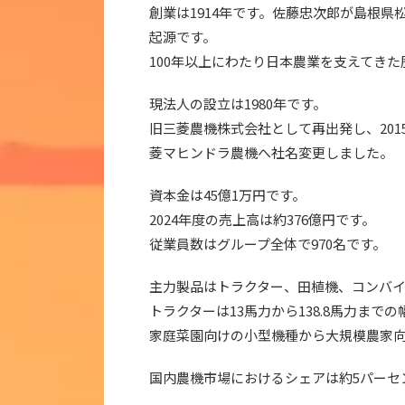
創業は1914年です。佐藤忠次郎が島根
起源です。
100年以上にわたり日本農業を支えてき
現法人の設立は1980年です。
旧三菱農機株式会社として再出発し、20
菱マヒンドラ農機へ社名変更しました。
資本金は45億1万円です。
2024年度の売上高は約376億円です。
従業員数はグループ全体で970名です。
主力製品はトラクター、田植機、コンバ
トラクターは13馬力から138.8馬力ま
家庭菜園向けの小型機種から大規模農家
国内農機市場におけるシェアは約5パーセ