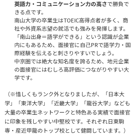
英語力・コミュニケーション力の高さ
で勝負で
きる点です。
南山大学の卒業生はTOEIC高得点者が多く、商
社や外資系志望の就活でも強みを発揮します。
「南山出身＝語学ができる」という認識が企業
内にもあるため、面接官に自己PRで語学力・国
際経験を伝えると刺さりやすいでしょう。
中京圏では絶大な知名度を誇るため、地元企業
の面接官にはむしろ高評価につながりやすい大
学です。
（※惜しくもランク外となりましたが、「日本大
学」「東洋大学」「近畿大学」「龍谷大学」なども
大量の卒業生ネットワークと特色ある実績で面接官
に印象を残しやすい中堅校です。それぞれ日東駒
専・産近甲龍のトップ校として健闘しています。）