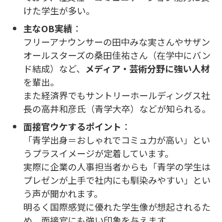
けた学生が多い。
主なOB実績
：
フリーアナウンサーの田中みな実さんやサザン
オールスターズの桑田佳祐さん（在学中にバン
ド結成）など、
メディア・芸術分野に強い人材
を輩出。
また経済界でもサントリーホールディングス社
長の高井和彦氏（青学大卒）などが知られる。
面接官ウケするポイント
：
「青学出身＝おしゃれでコミュ力が高い」とい
うプラスイメージが定着しています。
実際に企業の人事担当者からも「青学の学生は
プレゼンが上手で社内にも馴染みやすい」とい
う声が聞かれます。
明るく国際感覚に優れた学生像が想起されるた
め、面接官にも強い印象を与えます。