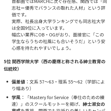
首都圏ではMARCHに次ぐ存在感、関西では「同
志社＝優秀でバランスの取れた人材」という評
価です。
実際、社長出身大学ランキングでも同志社大学
は全国9位に入っています。
幅広い業界にOB・OGがおり、面接官に「この
学生ならうちの社風にも合いそうだ」という安
心感を持たれやすいでしょう。
5位 関西学院大学（西の慶應と称される紳士教育の
伝統校）
偏差値
：文系 57〜63・理系 55〜62（学部によ
り幅あり）
学風
：「Mastery for Service（奉仕のための練
達）」のスクールモットーを掲げ、
紳士淑女の
育成
を重視。関西でも指折りの美しいキャンパ