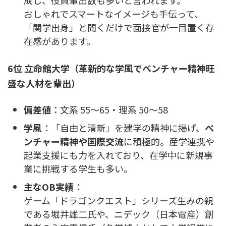
成し、役員輩出数も多いと言われます。
おしゃれでスマートなイメージも手伝って、
「関学出身」と聞くだけで面接官が一目置く存
在感があります。
6位 立命館大学（革新的な学風でベンチャー精神旺
盛な人材を輩出）
偏差値
：文系 55〜65・理系 50〜58
学風
：「自由と清新」を建学の精神に掲げ、
ベ
ンチャー精神や国際交流
に積極的。産学連携や
起業支援にも力を入れており、在学中に新規事
業に挑戦する学生も多い。
主なOB実績
：
ゲーム「ドラゴンクエスト」シリーズ生みの親
である堀井雄二氏や、ニデック（日本電産）創