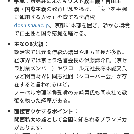
学風
：新島襄による
キリスト教主義・自由主
義・国際主義
の教育理念を掲げ、「良心を手腕
に運用する人物」を育てる伝統校
doshisha.ac.jp
。京都に本部を置き、静かな環境
で自主性と国際感覚を磨ける。
主なOB実績
：
政治家では元閣僚級の議員や地方首長が多数。
経済界では京セラ名誉会長の伊藤謙介氏（京セ
ラ創業メンバー）やワコール元社長塚本能交氏
など関西財界に同志社閥（クローバー会）が存
在すると言われるほど。
ノーベル物理学賞受賞の赤崎勇氏も同志社で教
鞭を執った経歴がある。
面接官ウケするポイント
：
関西私大の雄として全国に知られるブランド力
があります。