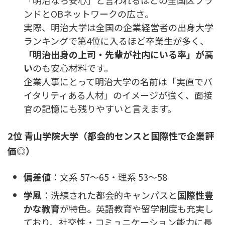
「明治なら安心」と言われるほどの全国区ブラ
ンドとOBネットワークの広さ。
実際、明治大学は全国の企業経営者の出身大学
ランキングで第4位に入るほど卒業生が多く、
「明治出身の上司・先輩が社内にいる率」が高
い
のも安心材料です。
企業人事にとって明治大学の名前は「実直でバ
イタリティある人材」のイメージが強く、面接
官の記憶にも残りやすいと言えます。
2位 青山学院大学（都会的センスと国際性で企業評
価◎）
偏差値
：文系 57〜65・理系 53〜58
学風
：洗練された都会的キャンパスと
国際性豊
かな教育
が特色。英語教育や留学制度も充実し
ており、社交性・コミュニケーション能力に長