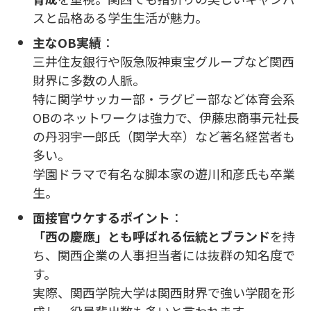
スと品格ある学生生活が魅力。
主なOB実績
：
三井住友銀行や阪急阪神東宝グループなど関西
財界に多数の人脈。
特に関学サッカー部・ラグビー部など体育会系
OBのネットワークは強力で、伊藤忠商事元社長
の丹羽宇一郎氏（関学大卒）など著名経営者も
多い。
学園ドラマで有名な脚本家の遊川和彦氏も卒業
生。
面接官ウケするポイント
：
「西の慶應」とも呼ばれる伝統とブランド
を持
ち、関西企業の人事担当者には抜群の知名度で
す。
実際、関西学院大学は関西財界で強い学閥を形