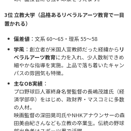
3位 立教大学（品格あるリベラルアーツ教育で一目
置かれる）
偏差値
：文系 60〜65・理系 55〜58
学風
：創立者が米国人宣教師だった経緯から
リ
ベラルアーツ教育
に力を入れ、少人数制できめ
細やかな指導を実施。上品で落ち着いたキャン
パスの雰囲気も特徴。
主なOB実績
：
プロ野球巨人軍終身名誉監督の長嶋茂雄氏（経
済学部卒）をはじめ、政財界・マスコミに多数
の人材。
映画監督の深田晃司氏やNHKアナウンサーの森
田美由紀さんなども立教の卒業生。伝統の野球
部出身者はスポーツ界で活躍。