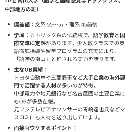
中部地方の雄）
偏差値
：文系 55〜57・理系 45前後
学風
：カトリック系の伝統校で、
語学教育と国
際交流に定評
があります。少人数クラスでの英
語徹底指導や留学プログラムの充実により、
「語学の南山」と称される実力を誇ります。
主なOB実績
：
トヨタ自動車や三菱商事など
大手企業の海外部
門で活躍する人材
が多いのが特徴。
中部電力や地元銀行など名古屋圏の主要企業に
もOBが多数在籍。
元フジテレビアナウンサーの青嶋達也氏などマ
スコミにも人材を送り出しています。
面接官ウケするポイント
：