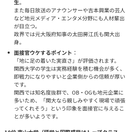
生
。
また毎日放送のアナウンサーや吉本興業の芸人
など地元メディア・エンタメ分野にも人材輩出
が目立つ。
政界では元大阪府知事の太田房江氏も関大出
身。
面接官ウケするポイント
：
「地に足の着いた実直さ」が評価されます。
関西大学の学生は実務経験を積む機会が多く、
即戦力になりやすいと企業側からの信頼が厚い
です。
関西では知名度抜群で、OB・OGも地元企業に
多いため、「関大なら親しみやすく現場で頑張
ってくれそう」という印象を面接官に与えるこ
とが多いようです。
10位 南山大学（語学と国際感覚はトップクラス、