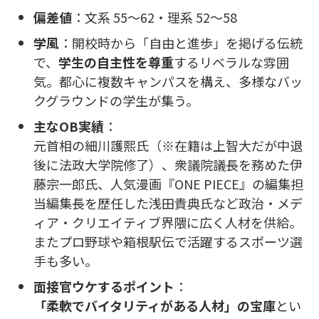
偏差値
：文系 55〜62・理系 52〜58
学風
：開校時から「自由と進歩」を掲げる伝統
で、
学生の自主性を尊重
するリベラルな雰囲
気。都心に複数キャンパスを構え、多様なバッ
クグラウンドの学生が集う。
主なOB実績
：
元首相の細川護熙氏（※在籍は上智大だが中退
後に法政大学院修了）、衆議院議長を務めた伊
藤宗一郎氏、人気漫画『ONE PIECE』の編集担
当編集長を歴任した浅田貴典氏など政治・メデ
ィア・クリエイティブ界隈に広く人材を供給。
またプロ野球や箱根駅伝で活躍するスポーツ選
手も多い。
面接官ウケするポイント
：
「柔軟でバイタリティがある人材」の宝庫
とい