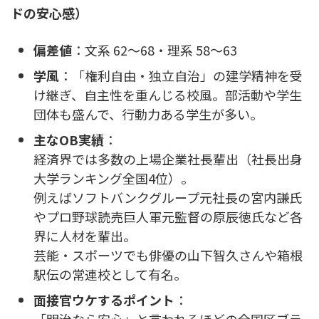
ドの安心感）
偏差値
：文系 62〜68・理系 58〜63
学風
：「権利自由・独立自治」の建学精神を受
け継ぎ、自主性を重んじる校風。部活動や学生
団体も盛んで、行動力ある学生が多い。
主なOB実績
：
経済界では多数の上場企業社長輩出（社長出身
大学ランキング全国4位）。
例えばソフトバンクグループ元社長の宮内謙氏
やプロ野球読売巨人軍元監督の原辰徳氏など各
界に人材を輩出。
芸能・スポーツでも俳優の山下智久さんや箱根
駅伝の常連校として有名。
面接官ウケするポイント
：