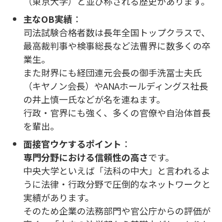
（東京大学）と並び称される歴史があります。
主なOB実績
：
司法試験合格者数は長年全国トップクラスで、
最高裁判事や検事総長など法曹界に数多くの卒
業生。
また財界にも経団連元会長の御手洗冨士夫氏
（キヤノン会長）やANAホールディングス社長
の井上慎一氏などが名を連ねます。
行政・官界にも強く、多くの官僚や自治体首長
を輩出。
面接官ウケするポイント
：
専門分野における信頼性の高さ
です。
中央大学といえば「法科の中大」と言われるよ
うに法律・行政分野で圧倒的なネットワークと
実績があります。
そのため企業の法務部門や官公庁からの評価が