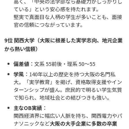
高く、「中央の法学部なら基礎力がしっかりし
ている」という安心感を持たれます。
堅実で真面目な人柄の学生が多いことも、面接
官の信頼につながっています。
9位 関西大学（大阪に根差した実学志向、地元企業
から熱い信頼）
偏差値
：文系 55前後・理系 50〜55
学風
：140年以上の歴史を持つ大阪の名門私
大。「実学教育」を掲げ、資格取得支援やイン
ターンシップが盛ん。庶民的で明るい学生気質
で知られ、地域社会との結びつきも強い。
主なOB実績
：
関西経済界に幅広い人脈を持ち、関西電力やパ
ナソニックなど
大阪の大手企業に多数の卒業