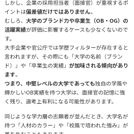
しかし、企業の採用担当者（面接官）が重視するポ
イントは
偏差値だけではありません
。
むしろ、
大学のブランド力や卒業生（OB・OG）の
活躍実績
が評価に影響するケースも少なくないので
す。
大手企業や官公庁では学歴フィルターが存在すると
言われますが、その際にも「大学の名前（ブラン
ド）」や「卒業生の実績」
が加味される傾向があり
ます
。
つまり、中堅レベルの大学であっても
独自の学風や
輝かしいOB実績を持つ大学は、面接官の記憶に強
く残り、選考上有利になる可能性があります。
同じような学力層の志願者が並んだとき、大学名が
持つ「人材のカラー」や「校風で培われた強み」が