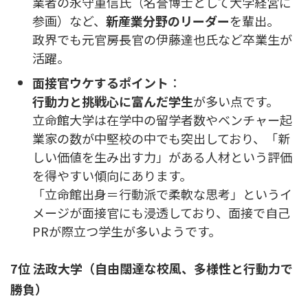
業者の永守重信氏（名誉博士として大学経営に
参画）など、
新産業分野のリーダー
を輩出。
政界でも元官房長官の伊藤達也氏など卒業生が
活躍。
面接官ウケするポイント
：
行動力と挑戦心に富んだ学生
が多い点です。
立命館大学は在学中の留学者数やベンチャー起
業家の数が中堅校の中でも突出しており、「新
しい価値を生み出す力」がある人材という評価
を得やすい傾向にあります。
「立命館出身＝行動派で柔軟な思考」というイ
メージが面接官にも浸透しており、面接で自己
PRが際立つ学生が多いようです。
7位 法政大学（自由闊達な校風、多様性と行動力で
勝負）