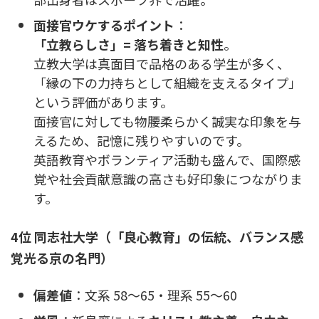
面接官ウケするポイント
：
「立教らしさ」= 落ち着きと知性
。
立教大学は真面目で品格のある学生が多く、
「縁の下の力持ちとして組織を支えるタイプ」
という評価があります。
面接官に対しても物腰柔らかく誠実な印象を与
えるため、記憶に残りやすいのです。
英語教育やボランティア活動も盛んで、国際感
覚や社会貢献意識の高さも好印象につながりま
す。
4位 同志社大学（「良心教育」の伝統、バランス感
覚光る京の名門）
偏差値
：文系 58〜65・理系 55〜60