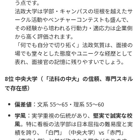
う点です。
法政大学は学部・キャンパスの垣根を越えたサ
ークル活動やベンチャーコンテストも盛んで、
その経験から培われる行動力・適応力は企業側
から高く評価されます。
「何でも自分で切り拓く」法政気質は、面接の
場でも堂々とした態度やユニークな経歴として
表れ、面接官の記憶に残りやすいでしょう。
8位 中央大学（「法科の中大」の信頼、専門スキル
で存在感）
偏差値
：文系 55〜65・理系 55〜60
学風
：実学重視の伝統があり、
堅実で誠実な校
風
。特に看板の法学部は日本屈指の難易度と実
績を誇り、「白門」（中央大学）vs「赤門」