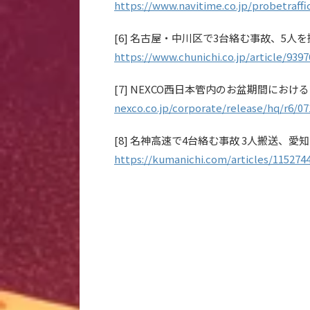
https://www.navitime.co.jp/probetraff
[6] 名古屋・中川区で3台絡む事故、5人を搬
https://www.chunichi.co.jp/article/9397
[7] NEXCO西日本管内のお盆期間にお
nexco.co.jp/corporate/release/hq/r6/0
[8] 名神高速で4台絡む事故 3人搬送、愛
https://kumanichi.com/articles/115274