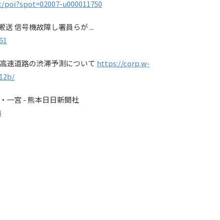
ic/poi?spot=02007-u000011750
送 信号機故障し署員らが ...
61
ける高速道路の渋滞予測について
https://corp.w-
712b/
知・一宮 - 熊本日日新聞社
4