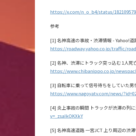
https://x.com/n_o_b4/status/18210957
参考
[1] 名神高速の事故・渋滞情報 - Yahoo
https://roadway.yahoo.co.jp/traffic/roa
[2] 名神、渋滞にトラック突っ込む 1人死
https://www.chibanippo.co.jp/newspac
[3] 自転車に乗って信号待ちをしていた男性(
https://www.nagoyatv.com/news/?id=0
[4] 炎上事故の瞬間 トラックが渋滞の列に追突
v=_zsaIkOKXkY
[5] 名神高速道路 一宮JCT 上り周辺の渋滞情報