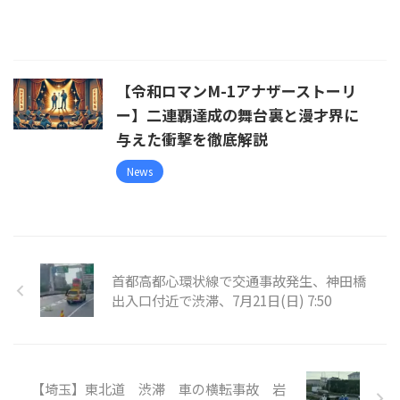
【令和ロマンM-1アナザーストーリ
ー】二連覇達成の舞台裏と漫才界に
与えた衝撃を徹底解説
News
首都高都心環状線で交通事故発生、神田橋
出入口付近で渋滞、7月21日(日) 7:50
【埼玉】東北道 渋滞 車の横転事故 岩