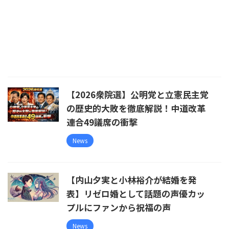
【2026衆院選】公明党と立憲民主党
の歴史的大敗を徹底解説！中道改革
連合49議席の衝撃
News
【内山夕実と小林裕介が結婚を発
表】リゼロ婚として話題の声優カッ
プルにファンから祝福の声
News