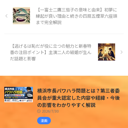
【一富士二鷹三茄子の意味と由来】初夢に
縁起が良い理由と続きの四扇五煙草六座頭
まで完全解説
【逃げるは恥だが役に立つの魅力と新春特
番の注目ポイント】主演二人の結婚が生ん
だ話題と影響
横浜市長パワハラ問題とは？第三者委
員会が重大認定した内容や経緯・今後
の影響をわかりやすく解説
2026/7/30
漫画