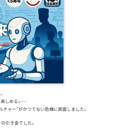
」。
しめる――。
カルチャー”がかつてない危機に直面しました。
その引き金でした。