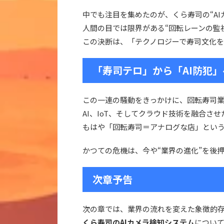
中でも注目を集めたのが、くら寿司の“AI
人間の目では限界がある“回転レーンの監
この決断は、「テクノロジーで寿司文化
「寿司テロ」から「AI防犯」
この一連の騒動をきっかけに、回転寿司業
AI、IoT、そしてクラウド技術を融合させ
もはや「回転寿司＝アナログな店」とい
かつての危機は、今や“業界の進化”を後
次章予告
次の章では、業界の流れを変えた象徴的存在
くら寿司のAIカメラ検知システム
につい