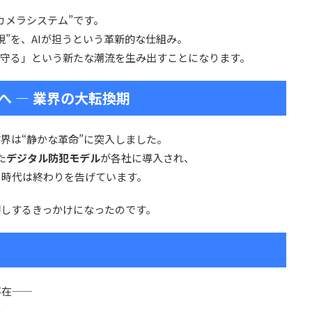
カメラシステム”です。
視”を、AIが担うという革新的な仕組み。
を守る」という新たな潮流を生み出すことになります。
へ ― 業界の大転換期
界は“静かな革命”に突入しました。
た
デジタル防犯モデル
が各社に導入され、
う時代は終わりを告げています。
押しするきっかけになったのです。
――
て、