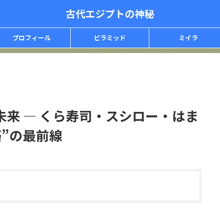
古代エジプトの神秘
プロフィール
ピラミッド
ミイラ
未来 ― くら寿司・スシロー・はま
”の最前線