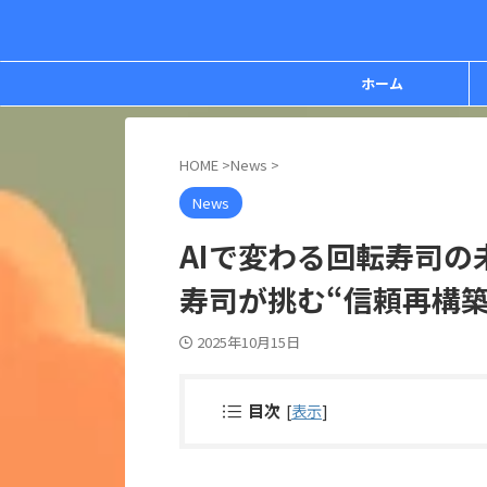
ホーム
HOME
>
News
>
News
AIで変わる回転寿司の
寿司が挑む“信頼再構築
2025年10月15日
目次
[
表示
]