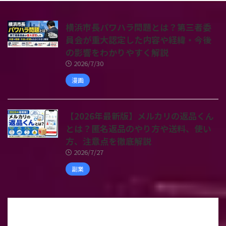
横浜市長パワハラ問題とは？第三者委
員会が重大認定した内容や経緯・今後
の影響をわかりやすく解説
2026/7/30
漫画
【2026年最新版】メルカリの返品くん
とは？匿名返品のやり方や送料、使い
方、注意点を徹底解説
2026/7/27
副業