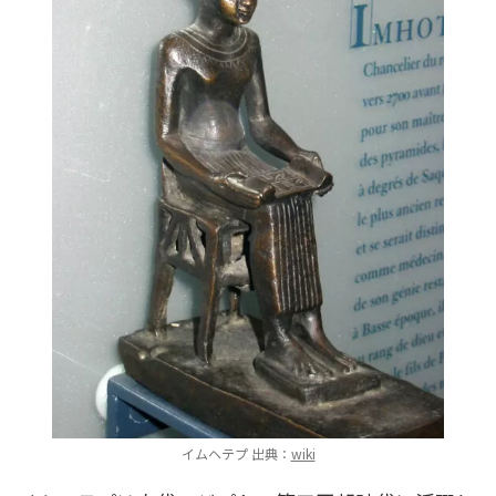
イムヘテプ 出典：
wiki