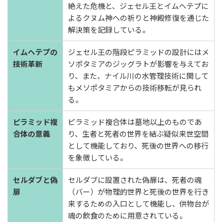
絶えた危機と、ジェセル王とイムヘテプに
よるクヌム神への祈りと神殿修復を通じた
解決策を記録している。
イムヘテプの
ジェセル王の階段ピラミッドの設計にはメ
技術革新
ソポタミアのジッグラトが影響を与えてお
り、また、ナイル川の水管理技術に関して
もメソポタミアからの技術移転が見られ
る。
ピラミッド複
ピラミッド複合体は墓地以上のものであ
合体の意義
り、生者と死者の世界を結ぶ疑似来世空間
として機能しており、死後の世界への移行
を象徴している。
セルダブと偽
セルダブに設置された偽扉は、死者の魂
扉
（バー）が物理的世界と死後の世界を行き
来するための入口として機能し、供物台が
魂の飲食のために用意されている。