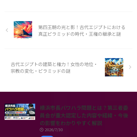
第四王朝の光と影！古代エジプトにおける
真正ピラミッドの時代・王権の継承と謎
古代エジプトの建築と権力！女性の地位・
宗教の変化・ピラミッドの謎
横浜市長パワハラ問題とは？第三者委
員会が重大認定した内容や経緯・今後
の影響をわかりやすく解説
2026/7/30