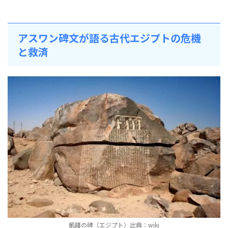
アスワン碑文が語る古代エジプトの危機
と救済
飢饉の碑（エジプト）出典：
wiki