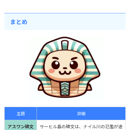
まとめ
主題
詳細
アスワン碑文
サーヒル島の碑文は、ナイル川の氾濫が途