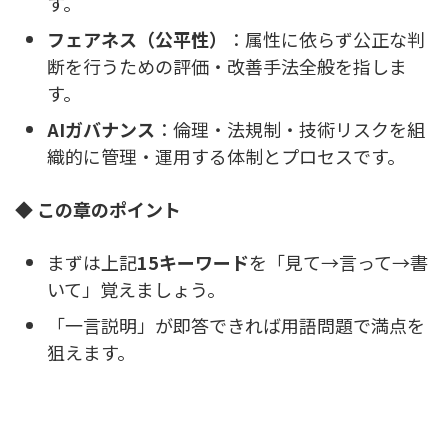
す。
フェアネス（公平性）
：属性に依らず公正な判
断を行うための評価・改善手法全般を指しま
す。
AIガバナンス
：倫理・法規制・技術リスクを組
織的に管理・運用する体制とプロセスです。
◆ この章のポイント
まずは上記
15キーワード
を「見て→言って→書
いて」覚えましょう。
「一言説明」が即答できれば用語問題で満点を
狙えます。