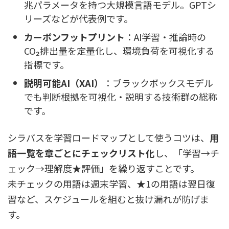
兆パラメータを持つ大規模言語モデル。GPTシ
リーズなどが代表例です。
カーボンフットプリント
：AI学習・推論時の
CO₂排出量を定量化し、環境負荷を可視化する
指標です。
説明可能AI（XAI）
：ブラックボックスモデル
でも判断根拠を可視化・説明する技術群の総称
です。
シラバスを学習ロードマップとして使うコツは、
用
語一覧を章ごとにチェックリスト化
し、「学習→チ
ェック→理解度★評価」を繰り返すことです。
未チェックの用語は週末学習、★1の用語は翌日復
習など、スケジュールを組むと抜け漏れが防げま
す。