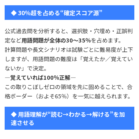
◆ 30％超を占める“確定スコア源”
公式過去問を分析すると、選択肢・穴埋め・正誤判
定など
用語問題が全体の30〜35％
を占めます。
計算問題や長文シナリオは試験ごとに難易度が上下
しますが、用語問題の難度は「覚えたか／覚えてい
ないか」で決定。
—覚えていれば100％正解—
この取りこぼしゼロの領域を先に固めることで、合
格ボーダー（およそ65％）を一気に越えられます。
◆ 用語理解が“読む→わかる→解ける”を加
速させる